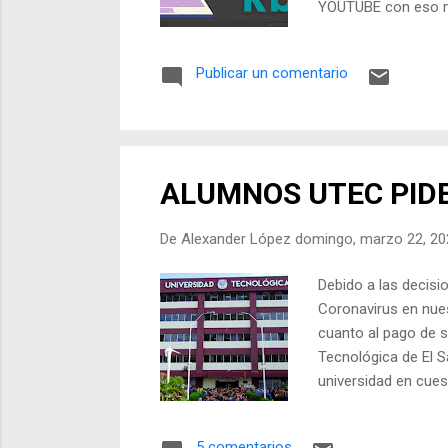
YOUTUBE con eso m
VNA, este indicador
llevados a 0 en la 
Publicar un comentario
no te preocupes, Ex
TIR, esta es una ta
ALUMNOS UTEC PIDE
De
Alexander López
domingo, marzo 22, 20
Debido a las decisi
Coronavirus en nues
cuanto al pago de s
Tecnológica de El S
universidad en cue
han tomado para po
UTEC cuenta con una
5 comentarios