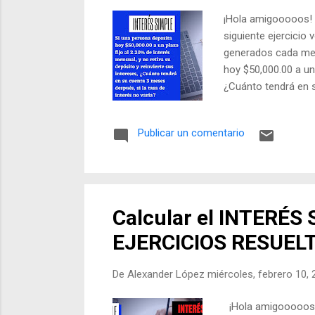
¡Hola amigooooos! 
siguiente ejercicio
generados cada mes,
hoy $50,000.00 a un 
¿Cuánto tendrá en s
lo encuentras en el 
Publicar un comentario
Calcular el INTERÉS 
EJERCICIOS RESUELT
De
Alexander López
miércoles, febrero 10,
¡Hola amigooooos! 