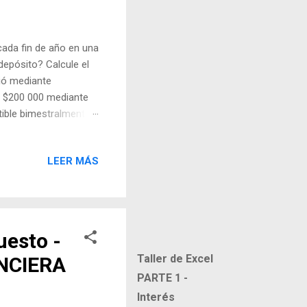
da fin de año en una
depósito? Calcule el
dió mediante
n $200 000 mediante
tible bimestralmente?
en 3 años? Una
réstamos 22% anual
LEER MÁS
aldar su deuda dentro
la imagen:
esto -
Taller de Excel
NCIERA
PARTE 1 -
Interés