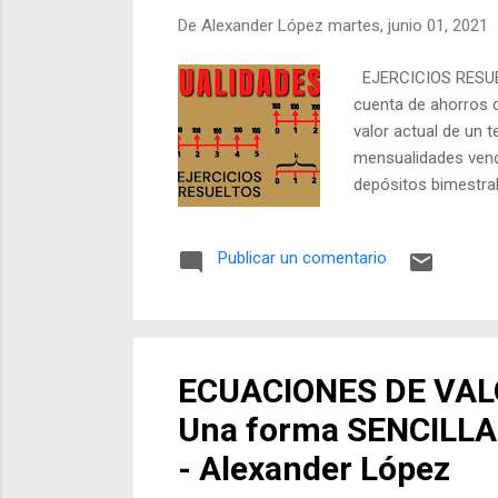
De
Alexander López
martes, junio 01, 2021
EJERCICIOS RESUEL
cuenta de ahorros q
valor actual de un 
mensualidades venc
depósitos bimestral
¿A qué interés se 
empresa contrata u
Publicar un comentario
convertible mensua
de 15 meses? La sol
EJERCICIOS RESUEL
ECUACIONES DE VALO
Una forma SENCILLA
- Alexander López