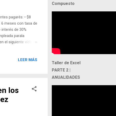
Compuesto
entes pagarés: • $8
n 6 meses con tasa de
e interés de 30%
empleada parala
n el siguiente vídeo,
como este. Corrección
LEER MÁS
Taller de Excel
PARTE 2 |
ANUALIDADES
en los
pez