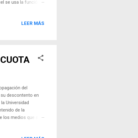
 se usa la función
ovimientos son
de los Egresos, pero
LEER MÁS
rás escribir tal cual,
 CUOTA
ropagación del
o su descontento en
 la Universidad
tenido de la
e los medios que se
erían. Aunque la
recibir sus clases