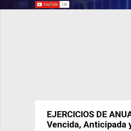
r
a
d
a
s
EJERCICIOS DE ANUA
Vencida, Anticipada y