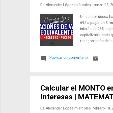
De
Alexander López
miércoles, marzo 03, 
Un deudor desea hac
695 a pagar en 3 m
interés de 28% capi
capitalizable cada q
renegociación de la 
por favor suscríbe
: Lamento decirles 
Publicar un comentario
Calcular el MONTO en
intereses | MATEMAT
De
Alexander López
miércoles, febrero 10,