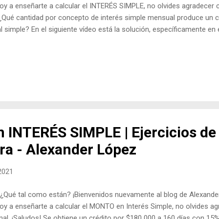
 voy a enseñarte a calcular el INTERÉS SIMPLE, no olvides agradecer 
 ¿Qué cantidad por concepto de interés simple mensual produce un c
l simple? En el siguiente vídeo está la solución, específicamente en 
 INTERÉS SIMPLE | Ejercicios de
ra - Alexander López
 2021
¿Qué tal como están? ¡Bienvenidos nuevamente al blog de Alexande
 voy a enseñarte a calcular el MONTO en Interés Simple, no olvides a
nal, ¡Saludos! Se obtiene un crédito por $180 000 a 160 días con 15%