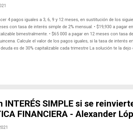
2021
er 4 pagos iguales a 3, 6, 9 y 12 meses, en sustitución de los sigui
eses con tasa de interés simple de 2% mensual. • $19,930 a pagar e
talizable bimestralmente. • $65 000 a pagar en 12 meses con tasa d
uincena. Calcule el valor de los pagos iguales, si la tasa de interés 
deuda es de 30% capitalizable cada trimestre La solución te la dejo e
te a mi canal, con eso me ayudas a seguir compartiendo contenido 
que tuve un pequeño problema, vean el primer comentario del vídeo.
 INTERÉS SIMPLE si se reinviert
ICA FINANCIERA - Alexander Ló
 2021