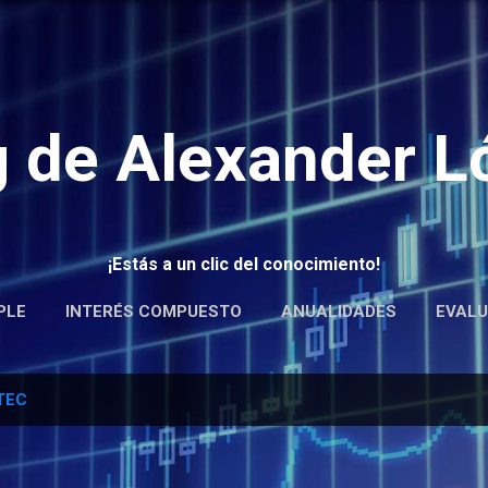
Ir al contenido principal
g de Alexander L
¡Estás a un clic del conocimiento!
PLE
INTERÉS COMPUESTO
ANUALIDADES
EVALU
MÁS…
DONAR
TEC