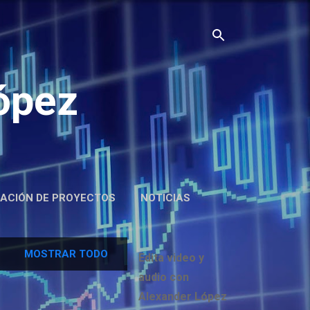
ópez
ACIÓN DE PROYECTOS
NOTICIAS
MOSTRAR TODO
Edita video y
audio con
Alexander López