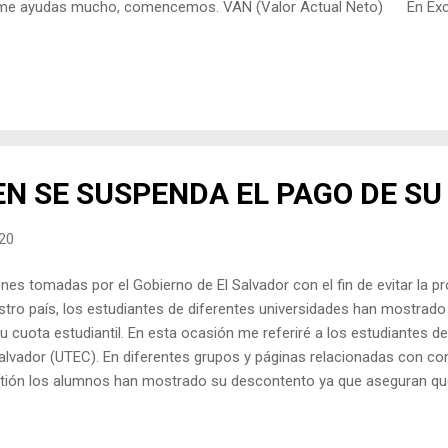
e ayudas mucho, comencemos. VAN (Valor Actual Neto) En Excel
 nos arroja el Valor Presente (VP) de un Flujo de Caja, todos los m
Línea de Tiempo luego, Luego al VP de los ingresos se le resta el VP 
cel lo hace todo por ti. TIR (Tasa Interna de Retorno) En Excel debe
sa que hace que el VAN sea $0, prácticament...
N SE SUSPENDA EL PAGO DE SU
20
ones tomadas por el Gobierno de El Salvador con el fin de evitar la p
tro país, los estudiantes de diferentes universidades han mostrad
u cuota estudiantil. En esta ocasión me referiré a los estudiantes de
alvador (UTEC). En diferentes grupos y páginas relacionadas con con
stión los alumnos han mostrado su descontento ya que aseguran qu
der impartir la clase no son los adecuados y no aprenden como deb
 plataforma virtual en la que muchos estudiantes pueden optar por 