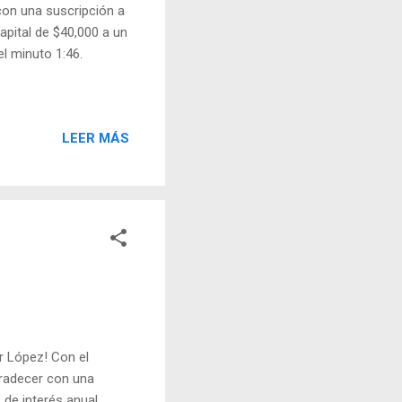
con una suscripción a
apital de $40,000 a un
el minuto 1:46.
LEER MÁS
r López! Con el
gradecer con una
 de interés anual