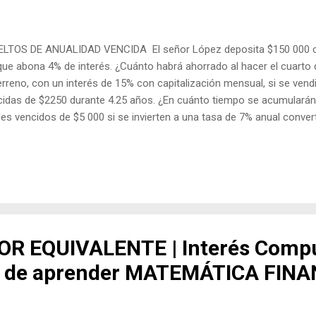
TOS DE ANUALIDAD VENCIDA El señor López deposita $150 000 ca
ue abona 4% de interés. ¿Cuánto habrá ahorrado al hacer el cuarto 
terreno, con un interés de 15% con capitalización mensual, si se ven
idas de $2250 durante 4.25 años. ¿En cuánto tiempo se acumulará
es vencidos de $5 000 si se invierten a una tasa de 7% anual conver
deben hacer depósitos semestrales de $1 000 para acumular $8 000 
na deuda de $100 000 con un banco. Si éste carga a este tipo de p
lmente, ¿Cuánto tendría que pagar mensualmente la empresa para s
ución a los ejercicios de Anualidad Vencida la tienes dando clic en 
TOS DE ANUALIDAD ANTICIPADA ¿Cuál es el ...
R EQUIVALENTE | Interés Compu
 de aprender MATEMÁTICA FINA