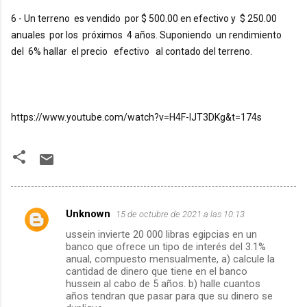
6 - Un terreno  es vendido  por $ 500.00 en efectivo y  $ 250.00 
anuales  por los  próximos  4 años. Suponiendo  un rendimiento  
del  6% hallar  el precio   efectivo   al contado del terreno.
https://www.youtube.com/watch?v=H4F-IJT3DKg&t=174s
Unknown
15 de octubre de 2021 a las 10:13
C
ussein invierte 20 000 libras egipcias en un
o
banco que ofrece un tipo de interés del 3.1%
m
anual, compuesto mensualmente, a) calcule la
cantidad de dinero que tiene en el banco
e
hussein al cabo de 5 años. b) halle cuantos
años tendran que pasar para que su dinero se
n