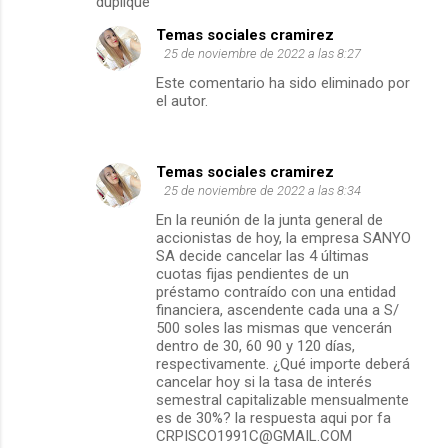
duplique
t
Temas sociales cramirez
a
25 de noviembre de 2022 a las 8:27
r
Este comentario ha sido eliminado por
i
el autor.
o
s
Temas sociales cramirez
25 de noviembre de 2022 a las 8:34
En la reunión de la junta general de
accionistas de hoy, la empresa SANYO
SA decide cancelar las 4 últimas
cuotas fijas pendientes de un
préstamo contraído con una entidad
financiera, ascendente cada una a S/
500 soles las mismas que vencerán
dentro de 30, 60 90 y 120 días,
respectivamente. ¿Qué importe deberá
cancelar hoy si la tasa de interés
semestral capitalizable mensualmente
es de 30%? la respuesta aqui por fa
CRPISCO1991C@GMAIL.COM