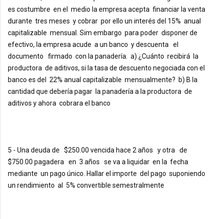
es costumbre  en el  medio la empresa acepta  financiar la venta  
durante  tres meses  y cobrar  por ello un interés del 15%  anual  
capitalizable  mensual. Sim embargo  para poder  disponer de 
efectivo, la empresa acude  a un banco  y descuenta   el 
documento   firmado  con la panadería.  a) ¿Cuánto  recibirá  la  
productora  de aditivos, si la tasa de descuento negociada con el 
banco es del  22% anual capitalizable  mensualmente?  b) B la 
cantidad que debería pagar  la panadería a la productora  de 
aditivos y ahora  cobrara el banco  
5 - Una deuda de   $250.00 vencida hace 2 años   y otra   de 
$750.00 pagadera   en  3 años   se va a liquidar  en la  fecha  
mediante  un pago único. Hallar el importe  del pago  suponiendo  
un rendimiento  al  5% convertible semestralmente 