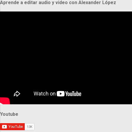
b
Aprende a editar audio y video con Alexander López
l
i
c
a
r
u
n
c
o
m
e
n
t
a
r
i
o
Youtube