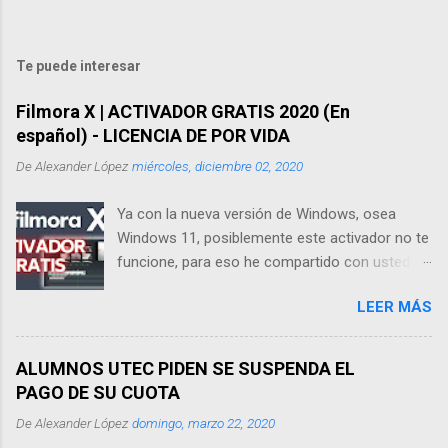
Te puede interesar
Filmora X | ACTIVADOR GRATIS 2020 (En
español) - LICENCIA DE POR VIDA
De
Alexander López
miércoles, diciembre 02, 2020
Ya con la nueva versión de Windows, osea
Windows 11, posiblemente este activador no te
funcione, para eso he compartido con ustedes
esta pre activación, solo para que instalen, en
LEER MÁS
gratitud suscríbanse a mi Canal de YouTube :
Descargar Filmora X para Windows 11 También
te puede interesar este vídeo que acabo de
ALUMNOS UTEC PIDEN SE SUSPENDA EL
grabar para ustedes En el siguiente vídeo te
PAGO DE SU CUOTA
enseñaré a activar FILMORA X, la actualización
De
Alexander López
domingo, marzo 22, 2020
2020, para que te actualices sin tener que pagar