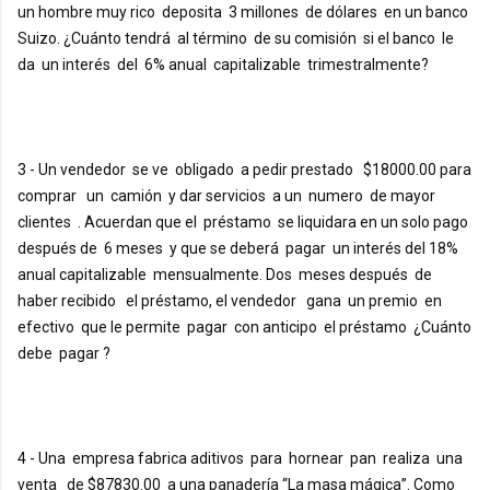
un hombre muy rico  deposita  3 millones  de dólares  en un banco  
Suizo. ¿Cuánto tendrá  al término  de su comisión  si el banco  le 
da  un interés  del  6% anual  capitalizable  trimestralmente?
3 - Un vendedor  se ve  obligado  a pedir prestado   $18000.00 para  
comprar   un  camión  y dar servicios  a un  numero  de mayor  
clientes  . Acuerdan que el  préstamo  se liquidara en un solo pago 
después de  6 meses  y que se deberá  pagar  un interés del 18% 
anual capitalizable  mensualmente. Dos  meses después  de 
haber recibido   el préstamo, el vendedor   gana  un premio  en 
efectivo  que le permite  pagar  con anticipo  el préstamo  ¿Cuánto  
debe  pagar ?
4 - Una  empresa fabrica aditivos  para  hornear  pan  realiza  una 
venta   de $87830.00  a una panadería “La masa mágica”. Como 