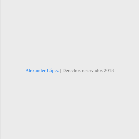
correo: ¡Nos vemos pronto! ¿En cuánto tiempo
se cancelará una maquinaria valorada en
$25,000 si se pagan cuotas semestrales de
$2500 si la primer cuota se paga al inicio de
tercer semestre y se...
Alexander López
| Derechos reservados 2018