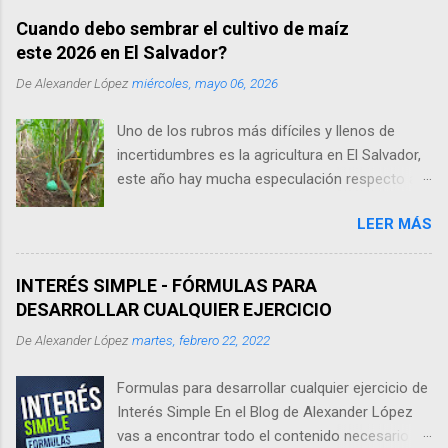
del siguiente Activo: Horno Industrial: Costo
Cuando debo sembrar el cultivo de maíz
$8,000 Valor de Sustitución: $500 Vida Útil: 10
este 2026 en El Salvador?
años. Método: Porcentaje Fijo. Las Fórmulas y
De
Alexander López
miércoles, mayo 06, 2026
la solución en el siguiente vídeo: Matemática
Financiera Alexander López Métodos de
Uno de los rubros más difíciles y llenos de
Depreciación.
incertidumbres es la agricultura en El Salvador,
este año hay mucha especulación respecto al
invierno. El Fenómeno del niño hará que haya
LEER MÁS
una sequía fuerte en la segunda quincena de
Julio del 2026. Los agricultores están
preocupados debido a esto ya que a la fecha
INTERÉS SIMPLE - FÓRMULAS PARA
aún no llueve y no se ha podido sembrar el
DESARROLLAR CUALQUIER EJERCICIO
maíz. A pesar de esto muchos ya sembraron
De
Alexander López
martes, febrero 22, 2022
arriesgándose a tener perdidas si en un dado
caso no llueve los primeros días de Mayo. Vea
Formulas para desarrollar cualquier ejercicio de
el siguiente video para saber cuando debe
Interés Simple En el Blog de Alexander López
sembrar:
vas a encontrar todo el contenido necesario