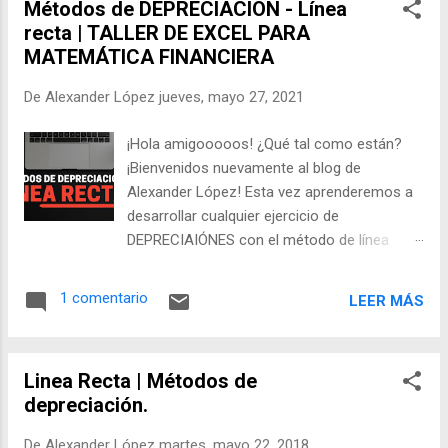
Métodos de DEPRECIACIÓN - Línea
recta | TALLER DE EXCEL PARA
MATEMÁTICA FINANCIERA
De
Alexander López
jueves, mayo 27, 2021
¡Hola amigooooos! ¿Qué tal como están?
¡Bienvenidos nuevamente al blog de
Alexander López! Esta vez aprenderemos a
desarrollar cualquier ejercicio de
DEPRECIAIÓNES con el método de línea
recta, lo haremos usando las herramientas
de Excel y de forma manual, espero le
1 comentario
LEER MÁS
saquen el máximo provecho. ¡No olviden
suscribirse al canal! El ejercicio dice de la
siguiente manera: Una asociación estudiantil
Linea Recta | Métodos de
decide adquirir un equipo de video para
depreciación.
realizar tareas de capacitación. Su costo es
de $25 000 y se calcula que dará servicio
De
Alexander López
martes, mayo 22, 2018