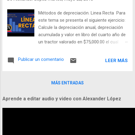
durante 5 años, al cabo de los cuales
esperan cambiarlo por uno más moderno.
Métodos de depreciación. Linea Recta Para
Su valor de desecho es de
este tema se presenta el siguiente ejercicio:
aproximadamente $500. a) Determine la
Calcule la depreciación anual, depreciación
depreciación anual por el método de línea
acumulada y valor en libro del cuarto año de
recta. b) Elabore la tabla de depreciación.
un tractor valorado en $75,000.00 el cual
tiene una vida útil de 12 años y un valor
residual de $6,000.00. (Método de línea
Publicar un comentario
LEER MÁS
recta). Solución: Matemática Financiera
Alexander López UTEC
MÁS ENTRADAS
Aprende a editar audio y video con Alexander López