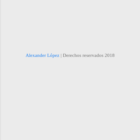
$25,000 si se pagan cuotas semestrales de
$2500 si la primer cuota se paga al inicio de
tercer semestre y se...
Alexander López
| Derechos reservados 2018