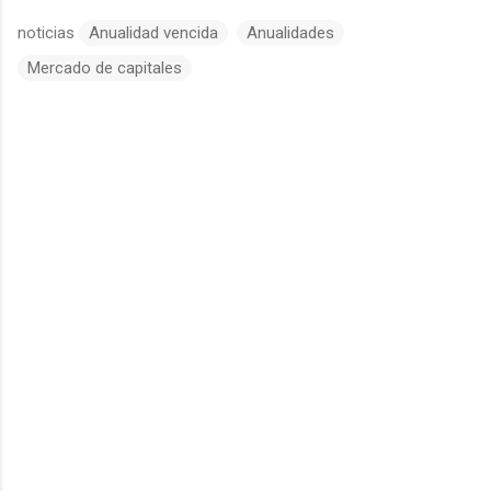
noticias
Anualidad vencida
Anualidades
Mercado de capitales
C
o
m
e
n
t
a
r
i
o
s